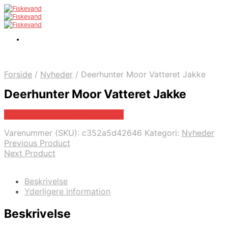
Forside
/
Nyheder
/
Deerhunter Moor Vatteret Jakke
Deerhunter Moor Vatteret Jakke
Bedste pris hos Parkogfritid.dk
Varenummer (SKU):
c352a5d42646
Kategori:
Nyheder
Previous Product
Next Product
Beskrivelse
Yderligere information
Beskrivelse