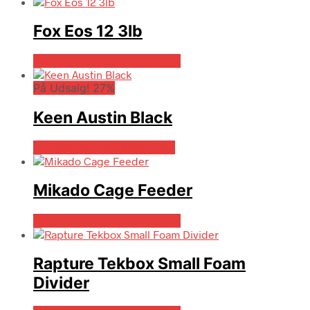
Fox Eos 12 3lb
Bedste pris hos Fiskegrej.dk
På Udsalg! 27%
Keen Austin Black
På Udsalg hos Fiskegrej.dk
Mikado Cage Feeder
Bedste pris hos Fiskegrej.dk
Rapture Tekbox Small Foam
Divider