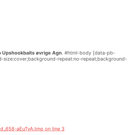
p Upshookbaits øvrige Agn
. #html-body [data-pb-
und-size:cover;background-repeat:no-repeat;background-
_id_658-aEuTyA.tmp on line 3