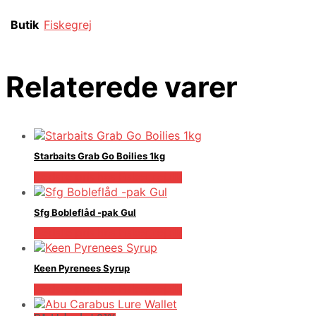
Butik
Fiskegrej
Relaterede varer
Starbaits Grab Go Boilies 1kg
Bedste pris hos Fiskegrej.dk
Sfg Bobleflåd -pak Gul
Bedste pris hos Fiskegrej.dk
Keen Pyrenees Syrup
Bedste pris hos Fiskegrej.dk