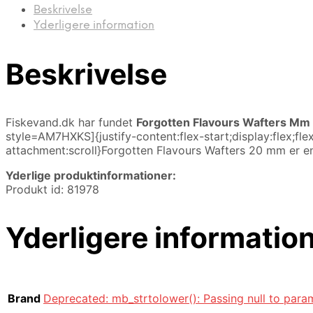
Beskrivelse
Yderligere information
Beskrivelse
Fiskevand.dk har fundet
Forgotten Flavours Wafters Mm
style=AM7HXKS]{justify-content:flex-start;display:flex;f
attachment:scroll}Forgotten Flavours Wafters 20 mm er en
Yderlige produktinformationer:
Produkt id: 81978
Yderligere informatio
Brand
Deprecated: mb_strtolower(): Passing null to param