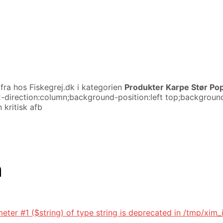
fra
hos Fiskegrej.dk i kategorien
Produkter Karpe Stør Po
lex-direction:column;background-position:left top;backgro
 kritisk afb
n
eter #1 ($string) of type string is deprecated in /tmp/xim