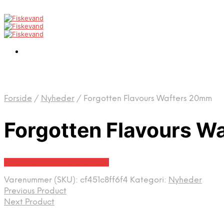
Forside
/
Nyheder
/
Forgotten Flavours Wafters 20mm
Forgotten Flavours W
Bedste pris hos Fiskegrej.dk
Varenummer (SKU):
cf451c8ff6f4
Kategori:
Nyheder
Previous Product
Next Product