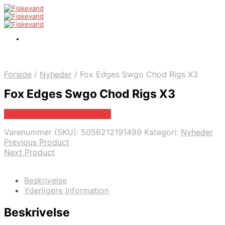
Forside
/
Nyheder
/
Fox Edges Swgo Chod Rigs X3
Fox Edges Swgo Chod Rigs X3
Bedste pris hos Fiskegrej.dk
Varenummer (SKU):
5056212191499
Kategori:
Nyheder
Previous Product
Next Product
Beskrivelse
Yderligere information
Beskrivelse