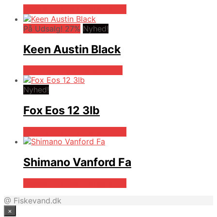
Bedste pris hos Fiskegrej.dk
På Udsalg! 27%
Nyhed!
Keen Austin Black
På Udsalg hos Fiskegrej.dk
Nyhed!
Fox Eos 12 3lb
Bedste pris hos Fiskegrej.dk
Shimano Vanford Fa
Bedste pris hos Fiskegrej.dk
@ Fiskevand.dk
×