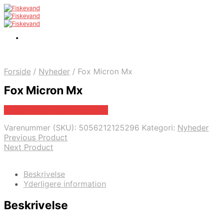
Forside
/
Nyheder
/
Fox Micron Mx
Fox Micron Mx
Bedste pris hos Fiskegrej.dk
Varenummer (SKU):
5056212125296
Kategori:
Nyheder
Previous Product
Next Product
Beskrivelse
Yderligere information
Beskrivelse