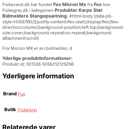
Fiskevand.dk har fundet
Fox Micron Mx
fra
Fox
hos
Fiskegrej.dk i kategorien
Produkter Karpe Stør
Bidmeldere Stangopsætning
. #html-body [data-pb-
style=H30ERXU]{justify-content:flex-start;display:flex;flex-
direction:column;background-position:left top;background-
size:cover;background-repeat:no-repeat;background-
attachment:scroll}
Fox Micron MX er en bidmelder, d
Yderlige produktinformationer:
Produkt id: 501336 5056212125296
Yderligere information
Brand
Fox
Butik
Fiskegrej
Relaterede varer