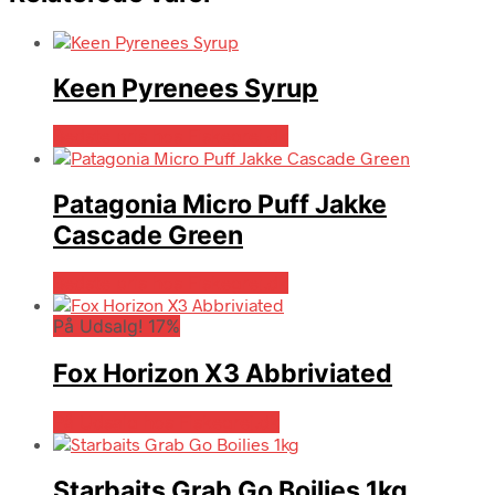
Keen Pyrenees Syrup
Bedste pris hos Fiskegrej.dk
Patagonia Micro Puff Jakke
Cascade Green
Bedste pris hos Fiskegrej.dk
På Udsalg! 17%
Fox Horizon X3 Abbriviated
På Udsalg hos Fiskegrej.dk
Starbaits Grab Go Boilies 1kg