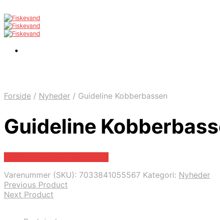
Forside
/
Nyheder
/
Guideline Kobberbassen
Guideline Kobberbas
Bedste pris hos Fiskegrej.dk
Varenummer (SKU):
7033841055567
Kategori:
Nyheder
Previous Product
Next Product