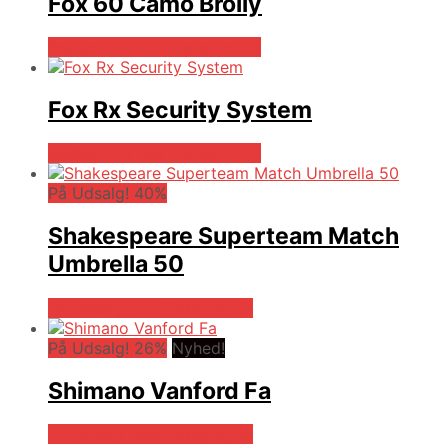
Fox 60 Camo Brolly
Bedste pris hos Fiskegrej.dk
Fox Rx Security System
Bedste pris hos Fiskegrej.dk
På Udsalg! 40%
Shakespeare Superteam Match
Umbrella 50
På Udsalg hos Fiskegrej.dk
På Udsalg! 26%
Nyhed!
Shimano Vanford Fa
På Udsalg hos Fiskegrej.dk