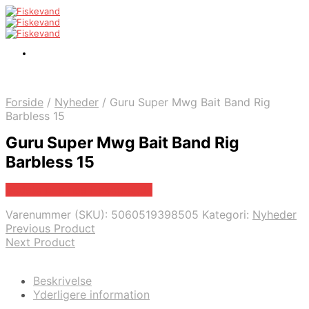
Forside
/
Nyheder
/
Guru Super Mwg Bait Band Rig
Barbless 15
Guru Super Mwg Bait Band Rig
Barbless 15
Bedste pris hos Fiskegrej.dk
Varenummer (SKU):
5060519398505
Kategori:
Nyheder
Previous Product
Next Product
Beskrivelse
Yderligere information