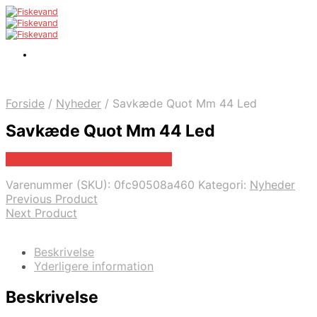
Forside
/
Nyheder
/
Savkæde Quot Mm 44 Led
Savkæde Quot Mm 44 Led
Bedste pris hos Parkogfritid.dk
Varenummer (SKU):
0fc90508a460
Kategori:
Nyheder
Previous Product
Next Product
Beskrivelse
Yderligere information
Beskrivelse