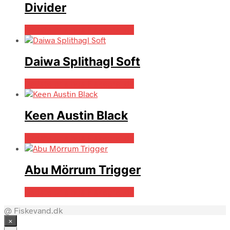
Divider
Bedste pris hos Fiskegrej.dk
Daiwa Splithagl Soft
Bedste pris hos Fiskegrej.dk
Keen Austin Black
Bedste pris hos Fiskegrej.dk
Abu Mörrum Trigger
Bedste pris hos Fiskegrej.dk
@ Fiskevand.dk
×