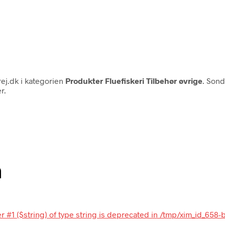
ej.dk i kategorien
Produkter Fluefiskeri Tilbehør øvrige
. Sond
r.
n
r #1 ($string) of type string is deprecated in /tmp/xim_id_658-