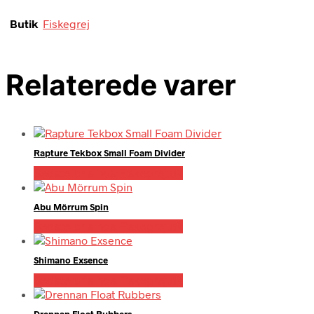
Butik
Fiskegrej
Relaterede varer
Rapture Tekbox Small Foam Divider
Bedste pris hos Fiskegrej.dk
Abu Mörrum Spin
Bedste pris hos Fiskegrej.dk
Shimano Exsence
Bedste pris hos Fiskegrej.dk
Drennan Float Rubbers