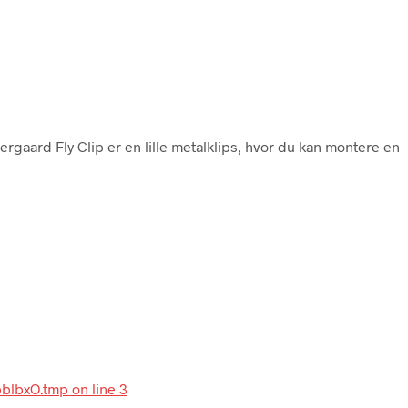
ergaard Fly Clip er en lille metalklips, hvor du kan montere en
bblbxO.tmp on line 3