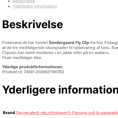
Beskrivelse
Yderligere information
Beskrivelse
Fiskevand.dk har fundet
Sondergaard Fly Clip
fra
hos Fiskegr
af de tre medfølgende skumplader til opbevaring af f.eks. flue
Clipsen kan nemt monteres i en jakke eller på en waders.
Fluer medfølger ikke.
Yderlige produktinformationer:
Produkt id: 74681 2028921190783
Yderligere informatio
Brand
Deprecated: mb_strtolower(): Passing null to paramete