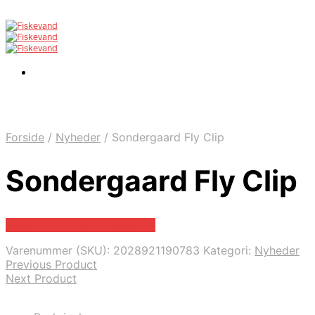
Forside
/
Nyheder
/
Sondergaard Fly Clip
Sondergaard Fly Clip
Bedste pris hos Fiskegrej.dk
Varenummer (SKU):
2028921190783
Kategori:
Nyheder
Previous Product
Next Product