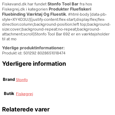
Fiskevand.dk har fundet
Stonfo Tool Bar
fra
hos
Fiskegrej.dk i kategorien
Produkter Fluefiskeri
Fluebinding Værktøj Og Fluestik
. #html-body [data-pb-
style=XY4D3UJ]{justify-content:flex-start;display:flex;flex-
direction:column;background-position:left top;background-
size:cover;background-repeat:no-repeat;background-
attachment:scroll}Stonfo Tool Bar 692 er en værktøjsholder
til at mo
Yderlige produktinformationer:
Produkt id: 501292 8028651018474
Yderligere information
Brand
Stonfo
Butik
Fiskegrej
Relaterede varer