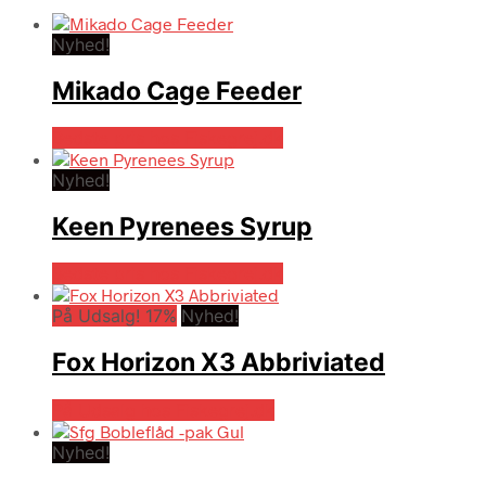
Nyhed!
Mikado Cage Feeder
Bedste pris hos Fiskegrej.dk
Nyhed!
Keen Pyrenees Syrup
Bedste pris hos Fiskegrej.dk
På Udsalg! 17%
Nyhed!
Fox Horizon X3 Abbriviated
På Udsalg hos Fiskegrej.dk
Nyhed!