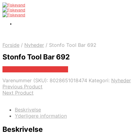
Forside
/
Nyheder
/
Stonfo Tool Bar 692
Stonfo Tool Bar 692
Bedste pris hos Fiskegrej.dk
Varenummer (SKU):
8028651018474
Kategori:
Nyheder
Previous Product
Next Product
Beskrivelse
Yderligere information
Beskrivelse