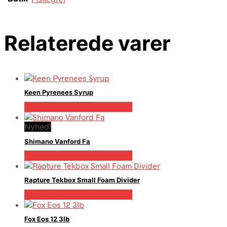
Relaterede varer
Keen Pyrenees Syrup
Bedste pris hos Fiskegrej.dk
Nyhed!
Shimano Vanford Fa
Bedste pris hos Fiskegrej.dk
Rapture Tekbox Small Foam Divider
Bedste pris hos Fiskegrej.dk
Fox Eos 12 3lb