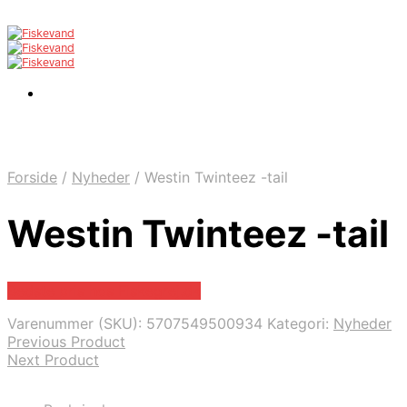
Forside
/
Nyheder
/
Westin Twinteez -tail
Westin Twinteez -tail
Bedste pris hos Fiskegrej.dk
Varenummer (SKU):
5707549500934
Kategori:
Nyheder
Previous Product
Next Product