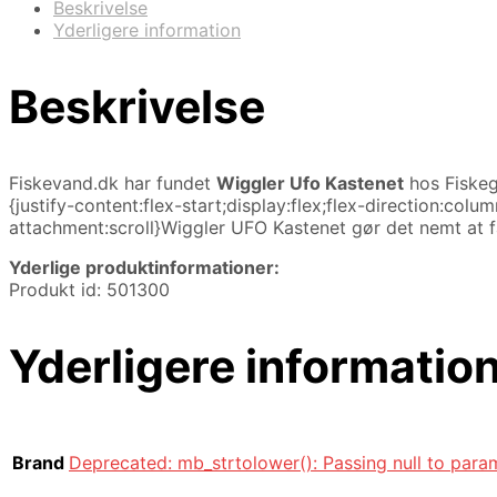
Beskrivelse
Yderligere information
Beskrivelse
Fiskevand.dk har fundet
Wiggler Ufo Kastenet
hos Fiskeg
{justify-content:flex-start;display:flex;flex-direction:c
attachment:scroll}Wiggler UFO Kastenet gør det nemt at 
Yderlige produktinformationer:
Produkt id: 501300
Yderligere informatio
Brand
Deprecated: mb_strtolower(): Passing null to param