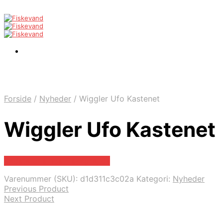
Forside
/
Nyheder
/
Wiggler Ufo Kastenet
Wiggler Ufo Kastenet
Bedste pris hos Fiskegrej.dk
Varenummer (SKU):
d1d311c3c02a
Kategori:
Nyheder
Previous Product
Next Product