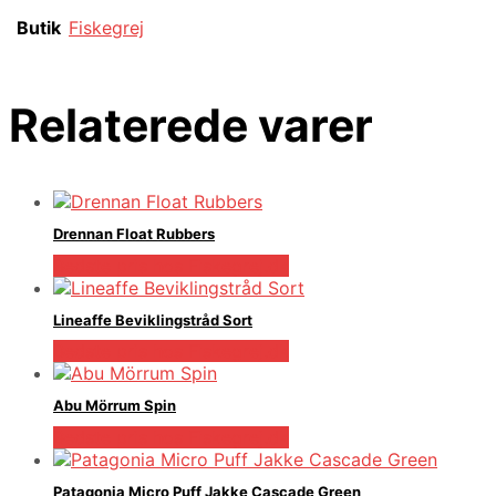
Butik
Fiskegrej
Relaterede varer
Drennan Float Rubbers
Bedste pris hos Fiskegrej.dk
Lineaffe Beviklingstråd Sort
Bedste pris hos Fiskegrej.dk
Abu Mörrum Spin
Bedste pris hos Fiskegrej.dk
Patagonia Micro Puff Jakke Cascade Green