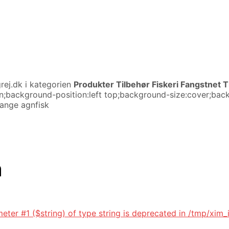
rej.dk i kategorien
Produkter Tilbehør Fiskeri Fangstnet T
olumn;background-position:left top;background-size:cover;b
fange agnfisk
n
eter #1 ($string) of type string is deprecated in /tmp/xim