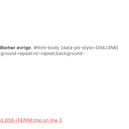
ilbehør øvrige
. #html-body [data-pb-style=G94J3N6]
ackground-repeat:no-repeat;background-
_id_658-iT47KM.tmp on line 3