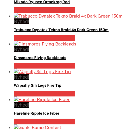
Mikado Ryusen Ormekrog Rød
Bedste pris hos Fiskegrej.dk
Nyhed!
Trabucco Dynatex Tekno Braid 4x Dark Green 150m
Bedste pris hos Fiskegrej.dk
Nyhed!
Dinsmores Flying Backleads
Bedste pris hos Fiskegrej.dk
Nyhed!
Wapsifly Sili Legs Fire Tip
Bedste pris hos Fiskegrej.dk
Nyhed!
Hareline Ripple Ice Fiber
Bedste pris hos Fiskegrej.dk