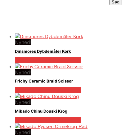
Søg
Nyhed!
Dinsmores Dybdemåler Kork
Bedste pris hos Fiskegrej.dk
Nyhed!
Frichy Ceramic Braid Scissor
Bedste pris hos Fiskegrej.dk
Nyhed!
Mikado Chinu Douski Krog
Bedste pris hos Fiskegrej.dk
Nyhed!