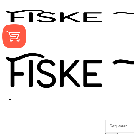
Søg
efter: