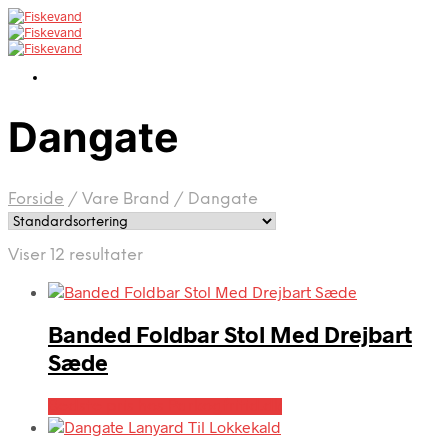
Dangate
Forside
/
Vare Brand
/
Dangate
Viser 12 resultater
Banded Foldbar Stol Med Drejbart
Sæde
Bedste pris hos Parkogfritid.dk