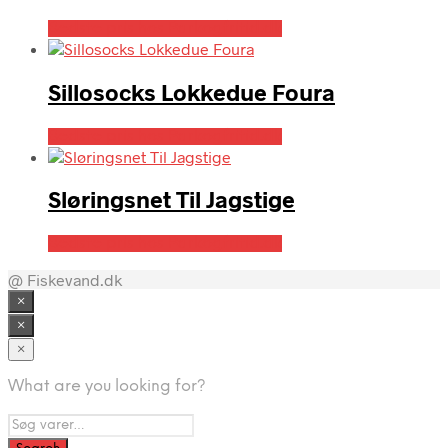
Bedste pris hos Parkogfritid.dk
Sillosocks Lokkedue Foura
Bedste pris hos Parkogfritid.dk
Sløringsnet Til Jagstige
Bedste pris hos Parkogfritid.dk
@ Fiskevand.dk
×
×
×
What are you looking for?