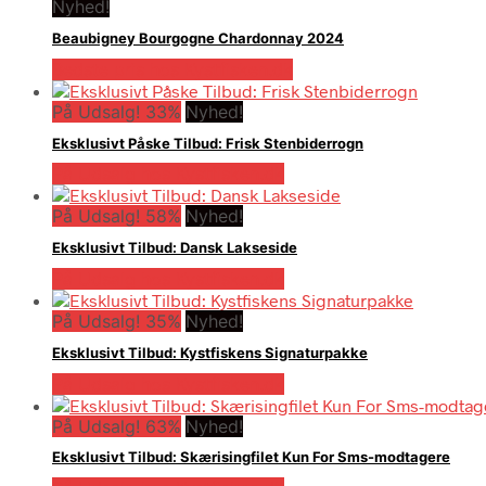
Nyhed!
Beaubigney Bourgogne Chardonnay 2024
Bedste pris hos Kystfisken.dk
På Udsalg! 33%
Nyhed!
Eksklusivt Påske Tilbud: Frisk Stenbiderrogn
På Udsalg hos Kystfisken.dk
På Udsalg! 58%
Nyhed!
Eksklusivt Tilbud: Dansk Lakseside
På Udsalg hos Kystfisken.dk
På Udsalg! 35%
Nyhed!
Eksklusivt Tilbud: Kystfiskens Signaturpakke
På Udsalg hos Kystfisken.dk
På Udsalg! 63%
Nyhed!
Eksklusivt Tilbud: Skærisingfilet Kun For Sms-modtagere