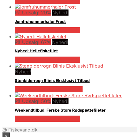
På Udsalg hos Kystfisken.dk
På Udsalg! 29%
Nyhed!
Jomfruhummerhaler Frost
På Udsalg hos Kystfisken.dk
På Udsalg! 67%
Nyhed!
Nyhed: Hellefiskefilet
På Udsalg hos Kystfisken.dk
Nyhed!
Stenbiderrogn Blinis Eksklusivt Tilbud
Bedste pris hos Kystfisken.dk
På Udsalg! 50%
Nyhed!
Weekendtilbud: Ferske Store Rødspættefileter
På Udsalg hos Kystfisken.dk
@ Fiskevand.dk
×