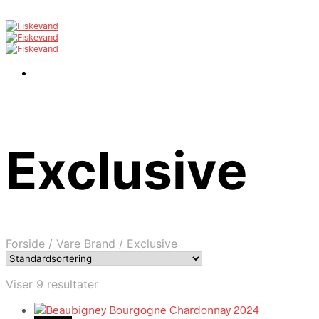
Exclusive
Forside
/
Vare Brand
/
Exclusive
Viser 9 resultater