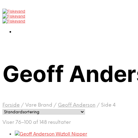
Geoff Ande
Forside
/
Vare Brand
/
Geoff Anderson
/
Side 4
Viser 76–100 af 148 resultater