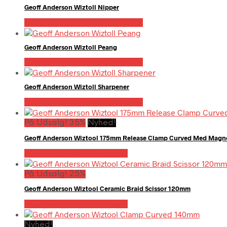
Geoff Anderson Wiztoll Nipper
Bedste pris hos Parkogfritid.dk
Geoff Anderson Wiztoll Peang
Bedste pris hos Parkogfritid.dk
Geoff Anderson Wiztoll Sharpener
Bedste pris hos Parkogfritid.dk
På Udsalg! 35%
Nyhed!
Geoff Anderson Wiztool 175mm Release Clamp Curved Med Magn
På Udsalg hos Fiskegrej.dk
På Udsalg! 25%
Geoff Anderson Wiztool Ceramic Braid Scissor 120mm
På Udsalg hos Fiskegrej.dk
Nyhed!