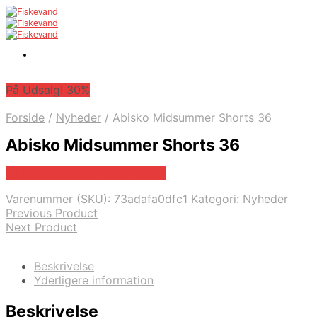
På Udsalg! 30%
Forside
/
Nyheder
/
Abisko Midsummer Shorts 36
Abisko Midsummer Shorts 36
På Udsalg hos Parkogfritid.dk
Varenummer (SKU):
73adafa0dfc1
Kategori:
Nyheder
Previous Product
Next Product
Beskrivelse
Yderligere information
Beskrivelse