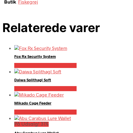
Butik
Fiskegrej
Relaterede varer
Fox Rx Security System
Bedste pris hos Fiskegrej.dk
Daiwa Splithagl Soft
Bedste pris hos Fiskegrej.dk
Mikado Cage Feeder
Bedste pris hos Fiskegrej.dk
På Udsalg! 31%
Abu Carabus Lure Wallet