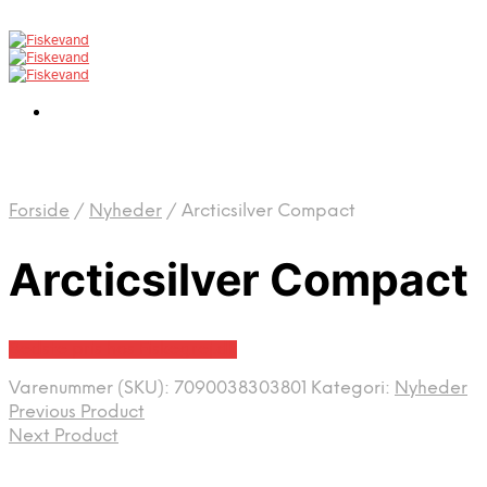
Forside
/
Nyheder
/
Arcticsilver Compact
Arcticsilver Compact
Bedste pris hos Fiskegrej.dk
Varenummer (SKU):
7090038303801
Kategori:
Nyheder
Previous Product
Next Product