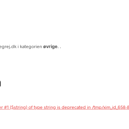
egrej.dk i kategorien
øvrige
. .
n
 #1 ($string) of type string is deprecated in /tmp/xim_id_658-