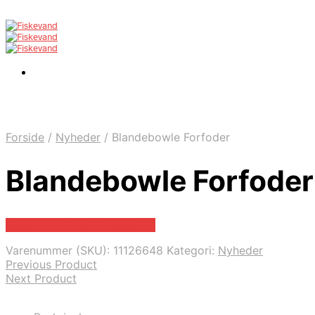
Forside
/
Nyheder
/
Blandebowle Forfoder
Blandebowle Forfoder
Bedste pris hos Fiskegrej.dk
Varenummer (SKU):
11126648
Kategori:
Nyheder
Previous Product
Next Product