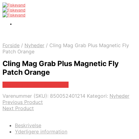
Forside
/
Nyheder
/
Cling Mag Grab Plus Magnetic Fly
Patch Orange
Cling Mag Grab Plus Magnetic Fly
Patch Orange
Bedste pris hos Fiskegrej.dk
Varenummer (SKU):
850052401214
Kategori:
Nyheder
Previous Product
Next Product
Beskrivelse
Yderligere information