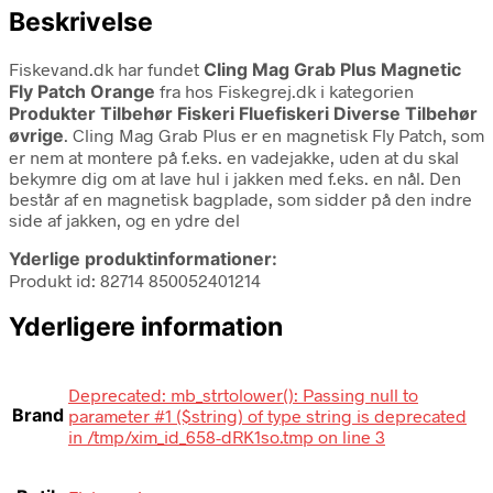
Beskrivelse
Fiskevand.dk har fundet
Cling Mag Grab Plus Magnetic
Fly Patch Orange
fra
hos Fiskegrej.dk i kategorien
Produkter Tilbehør Fiskeri Fluefiskeri Diverse Tilbehør
øvrige
. Cling Mag Grab Plus er en magnetisk Fly Patch, som
er nem at montere på f.eks. en vadejakke, uden at du skal
bekymre dig om at lave hul i jakken med f.eks. en nål. Den
består af en magnetisk bagplade, som sidder på den indre
side af jakken, og en ydre del
Yderlige produktinformationer:
Produkt id: 82714 850052401214
Yderligere information
Deprecated: mb_strtolower(): Passing null to
Brand
parameter #1 ($string) of type string is deprecated
in /tmp/xim_id_658-dRK1so.tmp on line 3