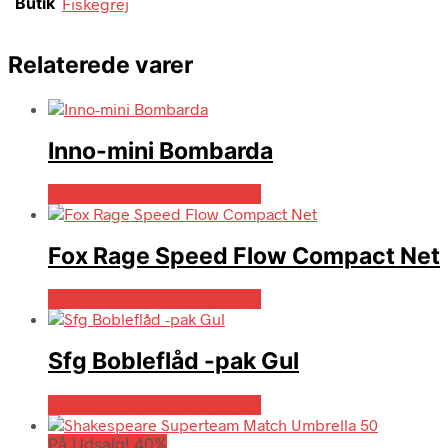
Butik
Fiskegrej
Relaterede varer
Inno-mini Bombarda
Bedste pris hos Fiskegrej.dk
Fox Rage Speed Flow Compact Net
Bedste pris hos Fiskegrej.dk
Sfg Bobleflåd -pak Gul
Bedste pris hos Fiskegrej.dk
På Udsalg! 40%