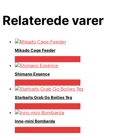
Relaterede varer
Mikado Cage Feeder
Bedste pris hos Fiskegrej.dk
Shimano Exsence
Bedste pris hos Fiskegrej.dk
Starbaits Grab Go Boilies 1kg
Bedste pris hos Fiskegrej.dk
Inno-mini Bombarda
Bedste pris hos Fiskegrej.dk