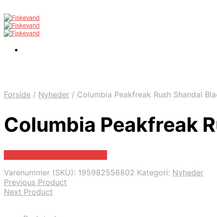
Forside
/
Nyheder
/
Columbia Peakfreak Rush Shandal Blac
Columbia Peakfreak Ru
Bedste pris hos Fiskegrej.dk
Varenummer (SKU):
195982556802
Kategori:
Nyheder
Previous Product
Next Product