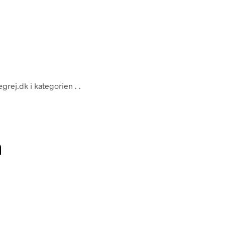
egrej.dk i kategorien
. .
n