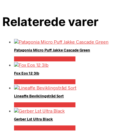
Relaterede varer
Patagonia Micro Puff Jakke Cascade Green
Bedste pris hos Fiskegrej.dk
Fox Eos 12 3lb
Bedste pris hos Fiskegrej.dk
Lineaffe Beviklingstråd Sort
Bedste pris hos Fiskegrej.dk
Gerber Lst Ultra Black
Bedste pris hos Fiskegrej.dk