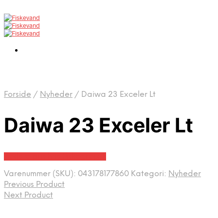
Forside
/
Nyheder
/
Daiwa 23 Exceler Lt
Daiwa 23 Exceler Lt
Bedste pris hos Fiskegrej.dk
Varenummer (SKU):
043178177860
Kategori:
Nyheder
Previous Product
Next Product