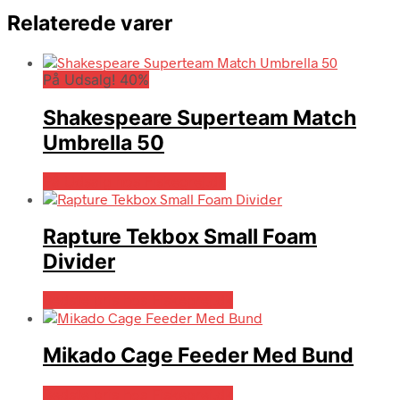
Relaterede varer
På Udsalg! 40%
Shakespeare Superteam Match
Umbrella 50
På Udsalg hos Fiskegrej.dk
Rapture Tekbox Small Foam
Divider
Bedste pris hos Fiskegrej.dk
Mikado Cage Feeder Med Bund
Bedste pris hos Fiskegrej.dk