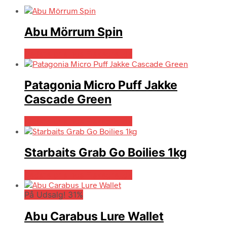
Abu Mörrum Spin
Bedste pris hos Fiskegrej.dk
Patagonia Micro Puff Jakke
Cascade Green
Bedste pris hos Fiskegrej.dk
Starbaits Grab Go Boilies 1kg
Bedste pris hos Fiskegrej.dk
På Udsalg! 31%
Abu Carabus Lure Wallet