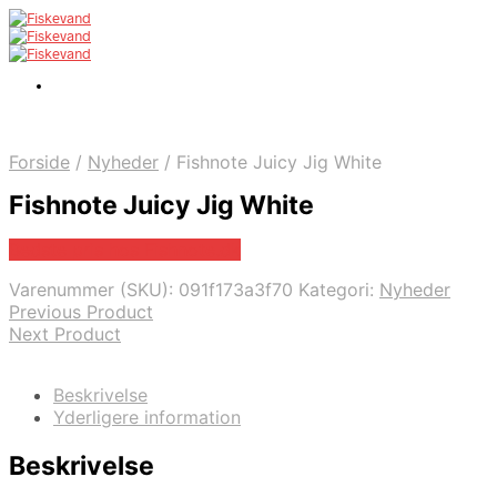
Forside
/
Nyheder
/
Fishnote Juicy Jig White
Fishnote Juicy Jig White
Bedste pris hos Fishnote.dk
Varenummer (SKU):
091f173a3f70
Kategori:
Nyheder
Previous Product
Next Product
Beskrivelse
Yderligere information
Beskrivelse