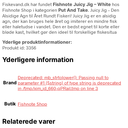
Fiskevand.dk har fundet
Fishnote Juicy Jig – White
hos
Fishnote Shop i kategorien
Put And Take
. Juicy Jig – Den
Alsidige Agn til Året Rundt Fiskeri! Juicy Jig er en alsidig
agn, der kan bruges hele året og imiterer en mindre fisk
eller haletudse i vandet. Den er bedst egnet til korte eller
bløde kast, hvilket gør den ideel til forskellige fiskesitua
Yderlige produktinformationer:
Produkt id: 3356
Yderligere information
Deprecated: mb_strtolower(): Passing null to
Brand
parameter #1 ($string) of type string is deprecated
in /tmp/xim_id_660-qPRaiI.tmp on line 3
Butik
Fishnote Shop
Relaterede varer