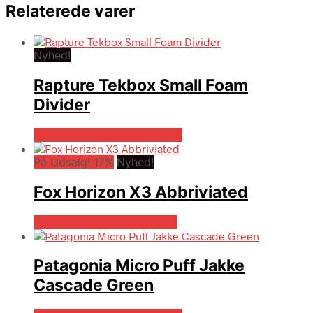
Relaterede varer
Nyhed!
Rapture Tekbox Small Foam
Divider
Bedste pris hos Fiskegrej.dk
På Udsalg! 17%
Nyhed!
Fox Horizon X3 Abbriviated
På Udsalg hos Fiskegrej.dk
Patagonia Micro Puff Jakke
Cascade Green