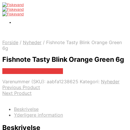
Forside
/
Nyheder
/
Fishnote Tasty Blink Orange Green
6g
Fishnote Tasty Blink Orange Green 6g
Bedste pris hos Fishnote.dk
Varenummer (SKU):
aabfa1238625
Kategori:
Nyheder
Previous Product
Next Product
Beskrivelse
Yderligere information
Beskrivelse