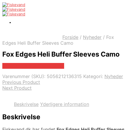
Forside
/
Nyheder
/
Fox
Edges Heli Buffer Sleeves Camo
Fox Edges Heli Buffer Sleeves Camo
Bedste pris hos Fiskegrej.dk
Varenummer (SKU):
5056212136315
Kategori:
Nyheder
Previous Product
Next Product
Beskrivelse
Yderligere information
Beskrivelse
Fiskevand.dk har fundet
Fox Edges Heli Buffer Sleeves