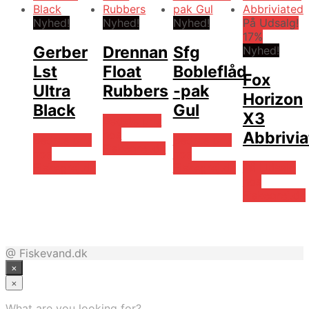
Nyhed!
Nyhed!
Nyhed!
På Udsalg!
17%
Gerber
Drennan
Sfg
Nyhed!
Lst
Float
Bobleflåd
Fox
Ultra
Rubbers
-pak
Horizon
Black
Gul
X3
Bedste pris
hos
Abbrivi
Bedste pris
Bedste pris
Fiskegrej.dk
hos
hos
Fiskegrej.dk
Fiskegrej.dk
På Udsalg
hos
Fiskegrej.dk
@ Fiskevand.dk
×
×
What are you looking for?