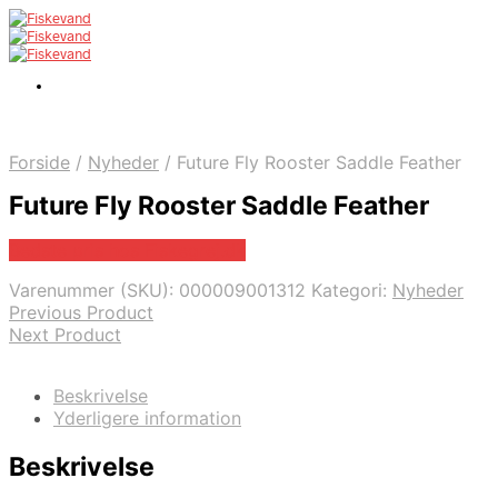
Forside
/
Nyheder
/
Future Fly Rooster Saddle Feather
Future Fly Rooster Saddle Feather
Bedste pris hos Fiskegrej.dk
Varenummer (SKU):
000009001312
Kategori:
Nyheder
Previous Product
Next Product
Beskrivelse
Yderligere information
Beskrivelse