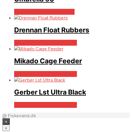
På Udsalg hos Fiskegrej.dk
Drennan Float Rubbers
Bedste pris hos Fiskegrej.dk
Mikado Cage Feeder
Bedste pris hos Fiskegrej.dk
Gerber Lst Ultra Black
Bedste pris hos Fiskegrej.dk
@ Fiskevand.dk
×
×