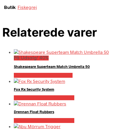
Butik
Fiskegrej
Relaterede varer
På Udsalg! 40%
Shakespeare Superteam Match Umbrella 50
På Udsalg hos Fiskegrej.dk
Fox Rx Security System
Bedste pris hos Fiskegrej.dk
Drennan Float Rubbers
Bedste pris hos Fiskegrej.dk