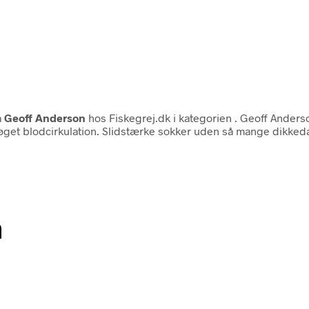
a
Geoff Anderson
hos Fiskegrej.dk i kategorien
. Geoff Anderso
øget blodcirkulation. Slidstærke sokker uden så mange dikkedar
n