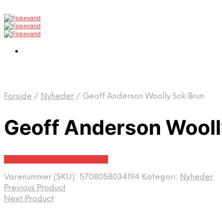
Forside
/
Nyheder
/
Geoff Anderson Woolly Sok Brun
Geoff Anderson Wooll
Bedste pris hos Fiskegrej.dk
Varenummer (SKU):
5708058034194
Kategori:
Nyheder
Previous Product
Next Product