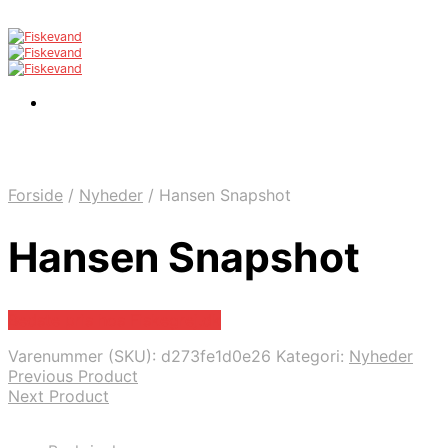
Forside
/
Nyheder
/
Hansen Snapshot
Hansen Snapshot
Bedste pris hos Fiskegrej.dk
Varenummer (SKU):
d273fe1d0e26
Kategori:
Nyheder
Previous Product
Next Product