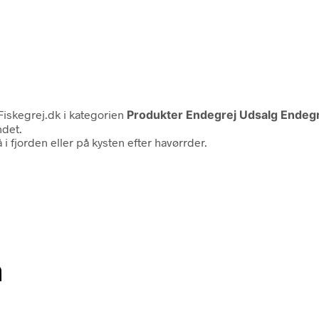
iskegrej.dk i kategorien
Produkter Endegrej Udsalg Endegre
ndet.
i fjorden eller på kysten efter havørrder.
n