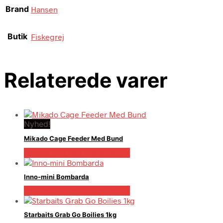
Brand
Hansen
Butik
Fiskegrej
Relaterede varer
Nyhed!
Mikado Cage Feeder Med Bund
Bedste pris hos Fiskegrej.dk
Inno-mini Bombarda
Bedste pris hos Fiskegrej.dk
Starbaits Grab Go Boilies 1kg