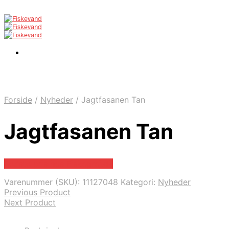
Forside
/
Nyheder
/
Jagtfasanen Tan
Jagtfasanen Tan
Bedste pris hos Fiskegrej.dk
Varenummer (SKU):
11127048
Kategori:
Nyheder
Previous Product
Next Product