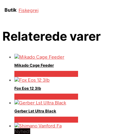
Butik
Fiskegrej
Relaterede varer
Mikado Cage Feeder
Bedste pris hos Fiskegrej.dk
Fox Eos 12 3lb
Bedste pris hos Fiskegrej.dk
Gerber Lst Ultra Black
Bedste pris hos Fiskegrej.dk
Nyhed!