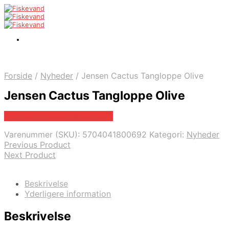
Forside
/
Nyheder
/
Jensen Cactus Tangloppe Olive
Jensen Cactus Tangloppe Olive
Bedste pris hos Fiskegrej.dk
Varenummer (SKU):
5704041800692
Kategori:
Nyheder
Previous Product
Next Product
Beskrivelse
Yderligere information
Beskrivelse