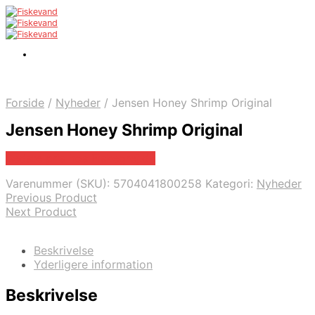
Forside
/
Nyheder
/
Jensen Honey Shrimp Original
Jensen Honey Shrimp Original
Bedste pris hos Fiskegrej.dk
Varenummer (SKU):
5704041800258
Kategori:
Nyheder
Previous Product
Next Product
Beskrivelse
Yderligere information
Beskrivelse