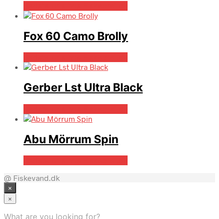
Bedste pris hos Fiskegrej.dk
Fox 60 Camo Brolly
Bedste pris hos Fiskegrej.dk
Gerber Lst Ultra Black
Bedste pris hos Fiskegrej.dk
Abu Mörrum Spin
Bedste pris hos Fiskegrej.dk
@ Fiskevand.dk
×
×
What are you looking for?