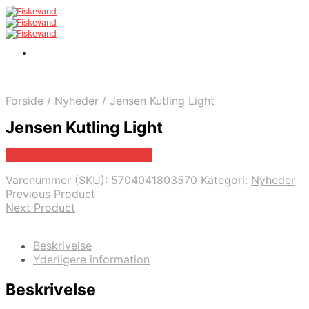
Forside
/
Nyheder
/
Jensen Kutling Light
Jensen Kutling Light
Bedste pris hos Fiskegrej.dk
Varenummer (SKU):
5704041803570
Kategori:
Nyheder
Previous Product
Next Product
Beskrivelse
Yderligere information
Beskrivelse