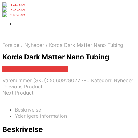
Forside
/
Nyheder
/
Korda Dark Matter Nano Tubing
Korda Dark Matter Nano Tubing
Bedste pris hos Fiskegrej.dk
Varenummer (SKU):
5060929022380
Kategori:
Nyheder
Previous Product
Next Product
Beskrivelse
Yderligere information
Beskrivelse