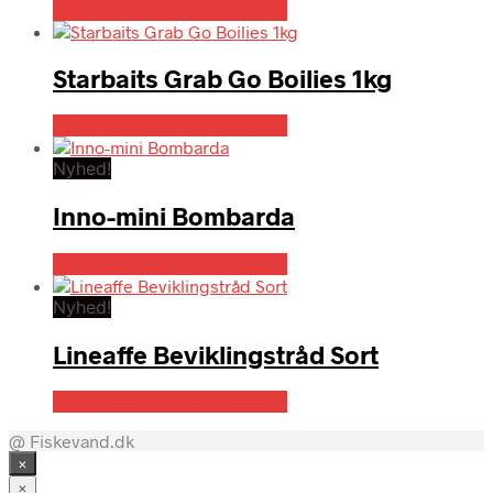
Bedste pris hos Fiskegrej.dk
Starbaits Grab Go Boilies 1kg
Bedste pris hos Fiskegrej.dk
Nyhed!
Inno-mini Bombarda
Bedste pris hos Fiskegrej.dk
Nyhed!
Lineaffe Beviklingstråd Sort
Bedste pris hos Fiskegrej.dk
@ Fiskevand.dk
×
×