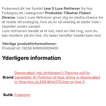
Fiskevand.dk har fundet
Lew S Lure Retriever
fra
hos
Fiskegrej.dk i kategorien
Produkter Tilbehør Fiskeri
Diverse
. Lew’s Lure Retriever giver dig en ekstra chance for
at redde dit endegrej, hvis du er så uheldig at støde inde i
objekter under vandet.
Lure retriveren består af et lod, med en lille ring, som du
kan montere på din line. Du lader herefter loddet køre ned
Yderlige produktinformationer:
Produkt id: 74238 849004009400
Yderligere information
Deprecated: mb_strtolower(): Passing null to
Brand
parameter #1 ($string) of type string is deprecated
in /tmp/xim_id_658-Mnh3TD.tmp on line 3
Butik
Fiskegrej