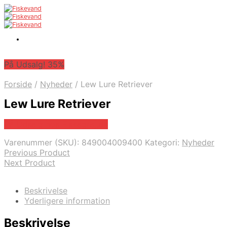
På Udsalg! 35%
Forside
/
Nyheder
/
Lew Lure Retriever
Lew Lure Retriever
På Udsalg hos Fiskegrej.dk
Varenummer (SKU):
849004009400
Kategori:
Nyheder
Previous Product
Next Product
Beskrivelse
Yderligere information
Beskrivelse