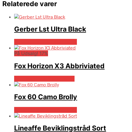
Relaterede varer
Gerber Lst Ultra Black
Bedste pris hos Fiskegrej.dk
På Udsalg! 17%
Fox Horizon X3 Abbriviated
På Udsalg hos Fiskegrej.dk
Fox 60 Camo Brolly
Bedste pris hos Fiskegrej.dk
Lineaffe Beviklingstråd Sort