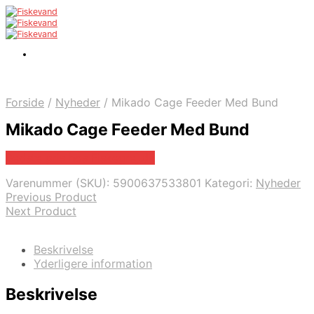
Forside
/
Nyheder
/
Mikado Cage Feeder Med Bund
Mikado Cage Feeder Med Bund
Bedste pris hos Fiskegrej.dk
Varenummer (SKU):
5900637533801
Kategori:
Nyheder
Previous Product
Next Product
Beskrivelse
Yderligere information
Beskrivelse