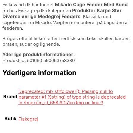
Fiskevand.dk har fundet
Mikado Cage Feeder Med Bund
fra
hos Fiskegrej.dk i kategorien
Produkter Karpe Stør
Diverse øvrige Medegrej Feeders
. Klassisk rund
cagefeeder fra Mikado. Vægten er monteret på bagsiden af
feederen.
Bruges ofte til fiskeri efter fredfisk som f.eks. skaller, karper,
brasen, suder og lignende.
Yderlige produktinformationer:
Produkt id: 501660 5900637533801
Yderligere information
Deprecated: mb_strtolower(): Passing null to
Brand
parameter #1 ($string) of type string is deprecated
in /tmp/xim_id_658-SDs1cn.tmp on line 3
Butik
Fiskegrej