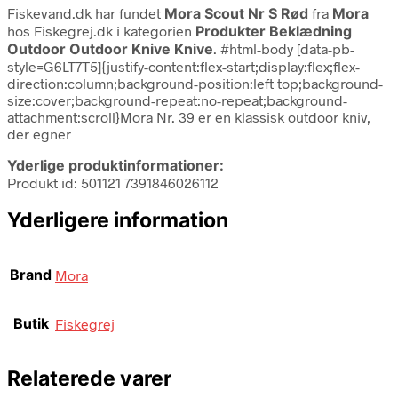
Fiskevand.dk har fundet
Mora Scout Nr S Rød
fra
Mora
hos Fiskegrej.dk i kategorien
Produkter Beklædning
Outdoor Outdoor Knive Knive
. #html-body [data-pb-
style=G6LT7T5]{justify-content:flex-start;display:flex;flex-
direction:column;background-position:left top;background-
size:cover;background-repeat:no-repeat;background-
attachment:scroll}Mora Nr. 39 er en klassisk outdoor kniv,
der egner
Yderlige produktinformationer:
Produkt id: 501121 7391846026112
Yderligere information
Brand
Mora
Butik
Fiskegrej
Relaterede varer