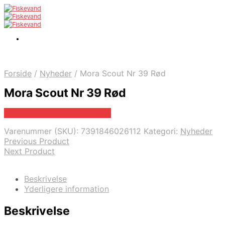
Forside
/
Nyheder
/
Mora Scout Nr 39 Rød
Mora Scout Nr 39 Rød
Bedste pris hos Fiskegrej.dk
Varenummer (SKU):
7391846026112
Kategori:
Nyheder
Previous Product
Next Product
Beskrivelse
Yderligere information
Beskrivelse