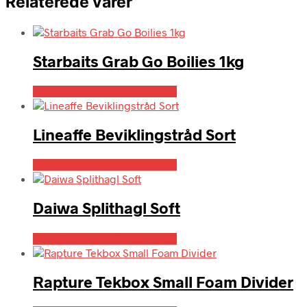
Relaterede varer
Starbaits Grab Go Boilies 1kg
Bedste pris hos Fiskegrej.dk
Lineaffe Beviklingstråd Sort
Bedste pris hos Fiskegrej.dk
Daiwa Splithagl Soft
Bedste pris hos Fiskegrej.dk
Rapture Tekbox Small Foam Divider