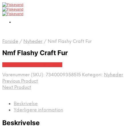
Forside
/
Nyheder
/
Nmf Flashy Craft Fur
Nmf Flashy Craft Fur
Bedste pris hos Fiskegrej.dk
Varenummer (SKU):
7340009358515
Kategori:
Nyheder
Previous Product
Next Product
Beskrivelse
Yderligere information
Beskrivelse