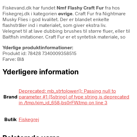
Fiskevand.dk har fundet
Nmf Flashy Craft Fur
fra
hos
Fiskegrej.dk i kategorien
øvrige
. Craft Fur fra Nightmare
Musky Flies i god kvalitet. Der er blandet enkelte
flashstråler ind i materialet, som giver ekstra liv.
Velegnet til at lave dubbing brushes til større fluer, eller til
Baitfish imitationer. Craft Fur er et syntetisk materiale, so
Yderlige produktinformationer:
Produkt id: 78428 7340009358515
Farve: Blå
Yderligere information
Deprecated: mb_strtolower(): Passing null to
Brand
parameter #1 ($string) of type string is deprecated
in /tmp/xim_id_658-bs0rFW.tmp on line 3
Butik
Fiskegrej