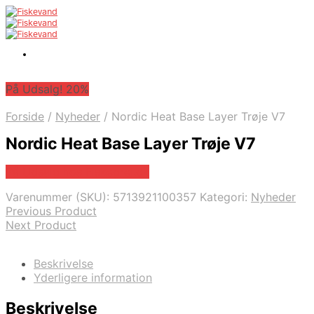
På Udsalg! 20%
Forside
/
Nyheder
/
Nordic Heat Base Layer Trøje V7
Nordic Heat Base Layer Trøje V7
På Udsalg hos Fiskegrej.dk
Varenummer (SKU):
5713921100357
Kategori:
Nyheder
Previous Product
Next Product
Beskrivelse
Yderligere information
Beskrivelse