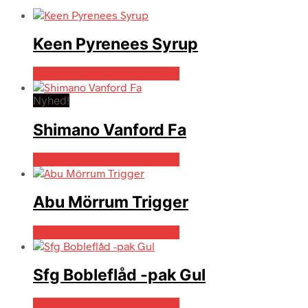
Keen Pyrenees Syrup
Bedste pris hos Fiskegrej.dk
Nyhed!
Shimano Vanford Fa
Bedste pris hos Fiskegrej.dk
Abu Mörrum Trigger
Bedste pris hos Fiskegrej.dk
Sfg Bobleflåd -pak Gul
Bedste pris hos Fiskegrej.dk