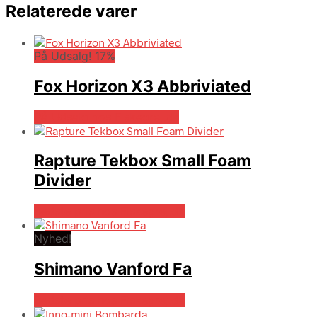
Relaterede varer
På Udsalg! 17%
Fox Horizon X3 Abbriviated
På Udsalg hos Fiskegrej.dk
Rapture Tekbox Small Foam
Divider
Bedste pris hos Fiskegrej.dk
Nyhed!
Shimano Vanford Fa
Bedste pris hos Fiskegrej.dk