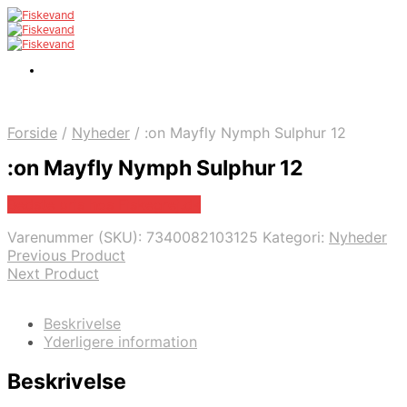
Forside
/
Nyheder
/
:on Mayfly Nymph Sulphur 12
:on Mayfly Nymph Sulphur 12
Bedste pris hos Fiskegrej.dk
Varenummer (SKU):
7340082103125
Kategori:
Nyheder
Previous Product
Next Product
Beskrivelse
Yderligere information
Beskrivelse