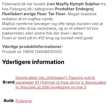
Fiskevand.dk har fundet
J:on Mayfly Nymph Sulphur
fra
hos Fiskegrej.dk i kategorien
Produkter Endegrej
Fluefiskeri øvrige Fluer Tør Fluer
. Meget realistisk
imitation af en majflue nymfe.
Majflue nymferne bevæger sig ofte langs bunden ved at
svømme eller drive nedstrøms, og er et sikkert hit hos
bækørreder, eller andre fisk der lever i åerne.
Fluen er lavet på en #12 krog og bundet med gode
Yderlige produktinformationer:
Produkt id: 74859 7340082103125
Yderligere information
Deprecated: mb_strtolower(): Passing null to
Brand
parameter #1 ($string) of type string is deprecated
in /tmp/xim_id_658-Gvx4Ia.tmp on line 3
Butik
Fiskegrej