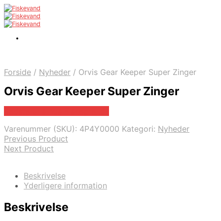
Forside
/
Nyheder
/
Orvis Gear Keeper Super Zinger
Orvis Gear Keeper Super Zinger
Bedste pris hos Fiskegrej.dk
Varenummer (SKU):
4P4Y0000
Kategori:
Nyheder
Previous Product
Next Product
Beskrivelse
Yderligere information
Beskrivelse