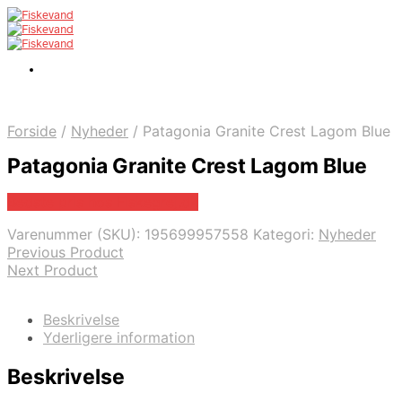
Forside
/
Nyheder
/
Patagonia Granite Crest Lagom Blue
Patagonia Granite Crest Lagom Blue
Bedste pris hos Fiskegrej.dk
Varenummer (SKU):
195699957558
Kategori:
Nyheder
Previous Product
Next Product
Beskrivelse
Yderligere information
Beskrivelse