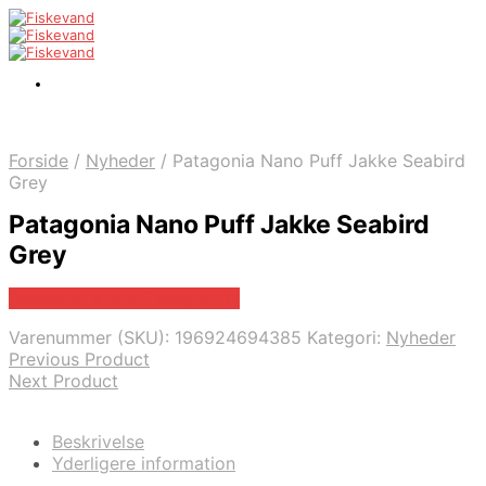
Forside
/
Nyheder
/
Patagonia Nano Puff Jakke Seabird
Grey
Patagonia Nano Puff Jakke Seabird
Grey
Bedste pris hos Fiskegrej.dk
Varenummer (SKU):
196924694385
Kategori:
Nyheder
Previous Product
Next Product
Beskrivelse
Yderligere information