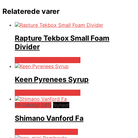
Relaterede varer
Rapture Tekbox Small Foam
Divider
Bedste pris hos Fiskegrej.dk
Keen Pyrenees Syrup
Bedste pris hos Fiskegrej.dk
På Udsalg! 26%
Nyhed!
Shimano Vanford Fa
På Udsalg hos Fiskegrej.dk