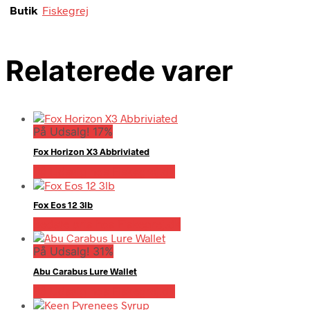
Butik
Fiskegrej
Relaterede varer
På Udsalg! 17%
Fox Horizon X3 Abbriviated
På Udsalg hos Fiskegrej.dk
Fox Eos 12 3lb
Bedste pris hos Fiskegrej.dk
På Udsalg! 31%
Abu Carabus Lure Wallet
På Udsalg hos Fiskegrej.dk