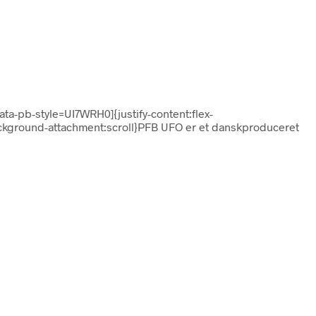
ata-pb-style=UI7WRH0]{justify-content:flex-
background-attachment:scroll}PFB UFO er et danskproduceret