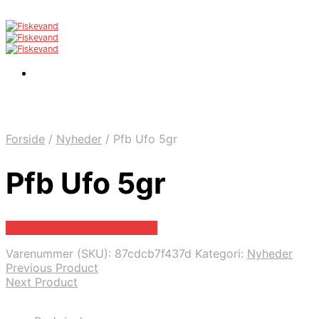
Forside
/
Nyheder
/
Pfb Ufo 5gr
Pfb Ufo 5gr
Bedste pris hos Fiskegrej.dk
Varenummer (SKU):
87cdcb7f437d
Kategori:
Nyheder
Previous Product
Next Product