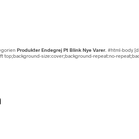
tegorien
Produkter Endegrej Pt Blink Nye Varer
. #html-body [d
n:left top;background-size:cover;background-repeat:no-repeat;
n