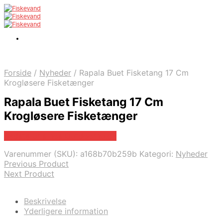
Forside
/
Nyheder
/
Rapala Buet Fisketang 17 Cm
Krogløsere Fisketænger
Rapala Buet Fisketang 17 Cm
Krogløsere Fisketænger
Bedste pris hos Outdoornu.dk
Varenummer (SKU):
a168b70b259b
Kategori:
Nyheder
Previous Product
Next Product
Beskrivelse
Yderligere information