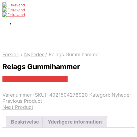
Forside
/
Nyheder
/
Relags Gummihammer
Relags Gummihammer
Bedste pris hos Fiskegrej.dk
Varenummer (SKU):
4021504278920
Kategori:
Nyheder
Previous Product
Next Product
Beskrivelse
Yderligere information