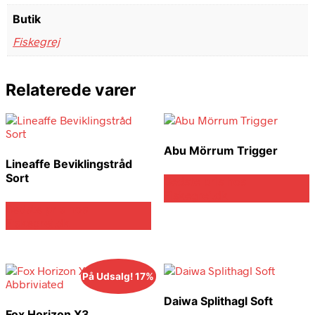
Butik
Fiskegrej
Relaterede varer
Abu Mörrum Trigger
Lineaffe Beviklingstråd
Sort
Bedste pris hos
Fiskegrej.dk
Bedste pris hos
Fiskegrej.dk
På Udsalg! 17%
Daiwa Splithagl Soft
Fox Horizon X3