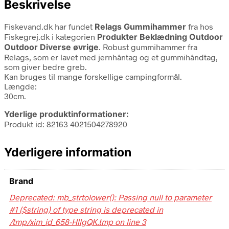
Beskrivelse
Fiskevand.dk har fundet
Relags Gummihammer
fra
hos
Fiskegrej.dk i kategorien
Produkter Beklædning Outdoor
Outdoor Diverse øvrige
. Robust gummihammer fra
Relags, som er lavet med jernhåntag og et gummihåndtag,
som giver bedre greb.
Kan bruges til mange forskellige campingformål.
Længde:
30cm.
Yderlige produktinformationer:
Produkt id: 82163 4021504278920
Yderligere information
Brand
Deprecated: mb_strtolower(): Passing null to parameter
#1 ($string) of type string is deprecated in
/tmp/xim_id_658-HllgQK.tmp on line 3