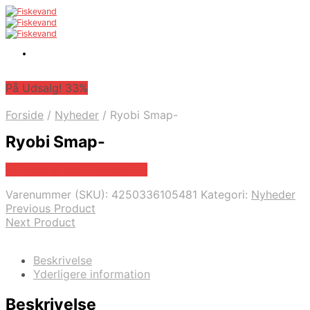
På Udsalg! 33%
Forside
/
Nyheder
/
Ryobi Smap-
Ryobi Smap-
På Udsalg hos Fiskegrej.dk
Varenummer (SKU):
4250336105481
Kategori:
Nyheder
Previous Product
Next Product
Beskrivelse
Yderligere information
Beskrivelse