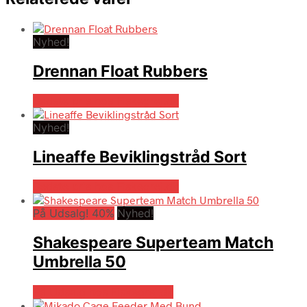
Nyhed!
Drennan Float Rubbers
Bedste pris hos Fiskegrej.dk
Nyhed!
Lineaffe Beviklingstråd Sort
Bedste pris hos Fiskegrej.dk
På Udsalg! 40%
Nyhed!
Shakespeare Superteam Match
Umbrella 50
På Udsalg hos Fiskegrej.dk