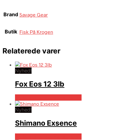
Brand
Savage Gear
Butik
Fisk På Krogen
Relaterede varer
Nyhed!
Fox Eos 12 3lb
Bedste pris hos Fiskegrej.dk
Nyhed!
Shimano Exsence
Bedste pris hos Fiskegrej.dk