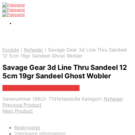
Forside
/
Nyheder
/
Savage Gear 3d Line Thru Sandeel
12 5cm 19gr Sandeel Ghost Wobler
Savage Gear 3d Line Thru Sandeel 12
5cm 19gr Sandeel Ghost Wobler
Bedste pris hos Fiskpaakrogen.dk
Varenummer (SKU):
71d1e1eedc8e
Kategori:
Nyheder
Previous Product
Next Product
Beskrivelse
Yderligere information