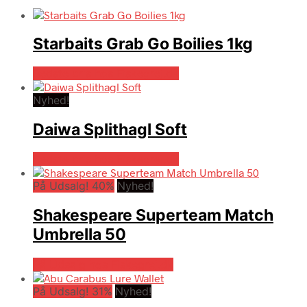
Starbaits Grab Go Boilies 1kg
Bedste pris hos Fiskegrej.dk
Nyhed!
Daiwa Splithagl Soft
Bedste pris hos Fiskegrej.dk
På Udsalg! 40%
Nyhed!
Shakespeare Superteam Match
Umbrella 50
På Udsalg hos Fiskegrej.dk
På Udsalg! 31%
Nyhed!