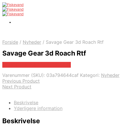
Forside
/
Nyheder
/
Savage Gear 3d Roach Rtf
Savage Gear 3d Roach Rtf
Bedste pris hos Pro-outdoor.dk
Varenummer (SKU):
03a794644caf
Kategori:
Nyheder
Previous Product
Next Product
Beskrivelse
Yderligere information
Beskrivelse