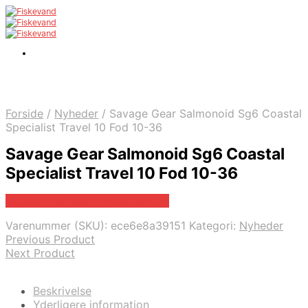
Forside
/
Nyheder
/
Savage Gear Salmonoid Sg6 Coastal
Specialist Travel 10 Fod 10-36
Savage Gear Salmonoid Sg6 Coastal
Specialist Travel 10 Fod 10-36
Bedste pris hos Pro-outdoor.dk
Varenummer (SKU):
ece6e8a39151
Kategori:
Nyheder
Previous Product
Next Product
Beskrivelse
Yderligere information