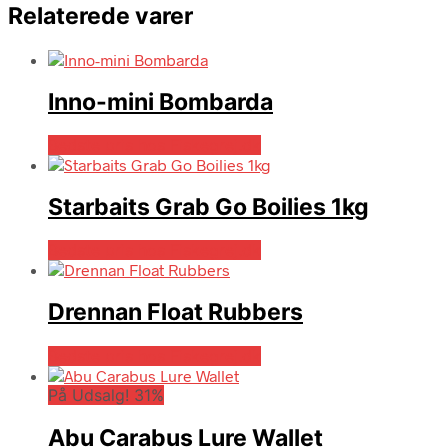
Relaterede varer
Inno-mini Bombarda
Bedste pris hos Fiskegrej.dk
Starbaits Grab Go Boilies 1kg
Bedste pris hos Fiskegrej.dk
Drennan Float Rubbers
Bedste pris hos Fiskegrej.dk
På Udsalg! 31%
Abu Carabus Lure Wallet