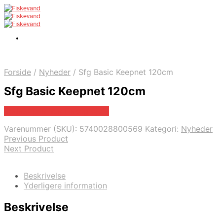
Forside
/
Nyheder
/
Sfg Basic Keepnet 120cm
Sfg Basic Keepnet 120cm
Bedste pris hos Fiskegrej.dk
Varenummer (SKU):
5740028800569
Kategori:
Nyheder
Previous Product
Next Product
Beskrivelse
Yderligere information
Beskrivelse